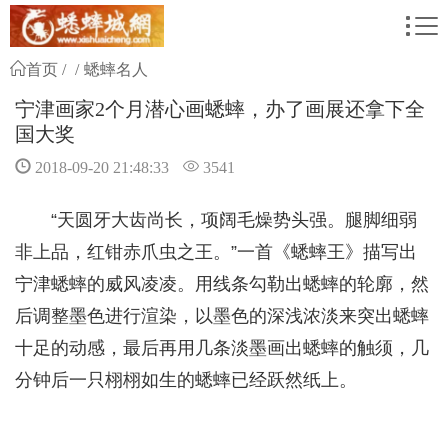
首页
蟋蟀名人
宁津画家2个月潜心画蟋蟀，办了画展还拿下全
国大奖
2018-09-20 21:48:33
3541
“天圆牙大齿尚长，项阔毛燥势头强。腿脚细弱
非上品，红钳赤爪虫之王。”一首《蟋蟀王》描写出
宁津蟋蟀的威风凌凌。用线条勾勒出蟋蟀的轮廓，然
后调整墨色进行渲染，以墨色的深浅浓淡来突出蟋蟀
十足的动感，最后再用几条淡墨画出蟋蟀的触须，几
分钟后一只栩栩如生的蟋蟀已经跃然纸上。