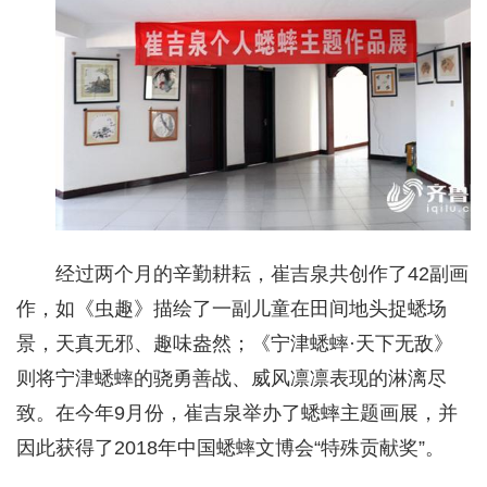
经过两个月的辛勤耕耘，崔吉泉共创作了42副画
作，如《虫趣》描绘了一副儿童在田间地头捉蟋场
景，天真无邪、趣味盎然；《宁津蟋蟀·天下无敌》
则将宁津蟋蟀的骁勇善战、威风凛凛表现的淋漓尽
致。在今年9月份，崔吉泉举办了蟋蟀主题画展，并
因此获得了2018年中国蟋蟀文博会“特殊贡献奖”。