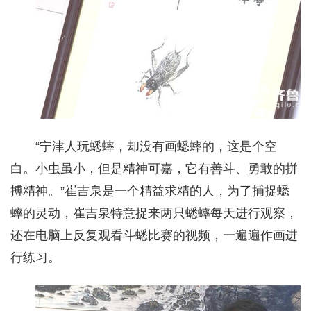
“宁津人玩蟋蟀，却没有画蟋蟀的，这是个空
白。小虫虽小，但是精神可嘉，它有善斗、勇敢的拼
搏精神。”崔吉泉是一个精益求精的人，为了捕捉蟋
蟀的灵动，崔吉泉特意捉来两只蟋蟀每天进行观察，
还在电脑上反复观看斗蟋比赛的视频，一遍遍作画进
行练习。