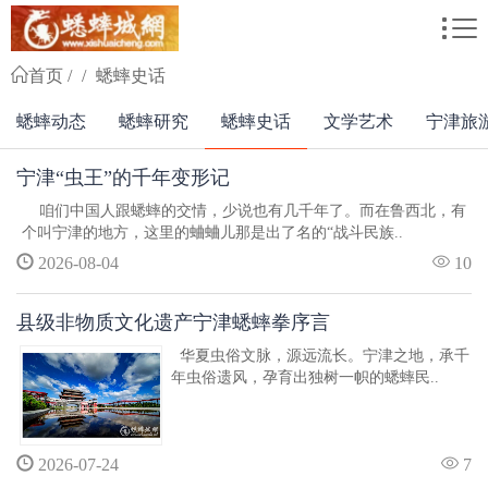
首页
蟋蟀史话
蟋蟀动态
蟋蟀研究
蟋蟀史话
文学艺术
宁津旅
宁津“虫王”的千年变形记
咱们中国人跟蟋蟀的交情，少说也有几千年了。而在鲁西北，有
个叫宁津的地方，这里的蛐蛐儿那是出了名的“战斗民族..
2026-08-04
10
县级非物质文化遗产宁津蟋蟀拳序言
华夏虫俗文脉，源远流长。宁津之地，承千
年虫俗遗风，孕育出独树一帜的蟋蟀民..
2026-07-24
7