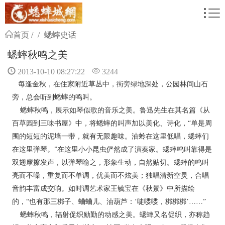
首页
蟋蟀史话
蟋蟀秋鸣之美
2013-10-10 08:27:22
3244
每逢金秋，在住家附近草丛中，街旁绿地深处，公园林间山石
旁，总会听到蟋蟀的鸣叫。
蟋蟀秋鸣，展示如琴似歌的音乐之美。鲁迅先生在其名篇《从
百草园到三味书屋》中，将蟋蟀的叫声加以美化、诗化，“单是周
围的短短的泥墙一带，就有无限趣味。油蛉在这里低唱，蟋蟀们
在这里弹琴。”在这里小小昆虫俨然成了演奏家。蟋蟀鸣叫靠得是
双翅摩擦发声，以弹琴喻之，形象生动，自然贴切。蟋蟀的鸣叫
亮而不噪，重复而不单调，优美而不炫美；独唱清新空灵，合唱
音韵丰富成交响。如时调艺术家王毓宝在《秋景》中所描绘
的，“也有那三梆子、蛐蛐儿、油葫芦：‘唗喽喽，梆梆梆’……”
蟋蟀秋鸣，辐射促织励勤的动感之美。蟋蟀又名促织，亦称趋