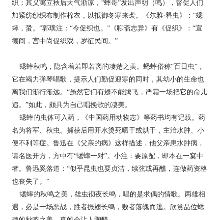
织；其义寓立秋后天气渐凉，“蟀哥”发出声明（鸣），督促人们
加紧纺纱织布制作棉衣，以抵御冬寒来袭。《尔雅·释虫》：“蟋
蟀，蛩。”郭璞注：“今促织也。”《聊斋志异》有《促织》：“宣
德间，宫中尚促织戏，岁征民间。”
蟋蟀秋鸣，隐含着若即若离的凄楚之美。蟋蟀俗称“百日虫”，
它在竭力弹琴唱歌，提示人们勤促迎寒的同时，其幼小的生命也
离我们渐行渐远。“虽然它们有翅不能腾飞，严霜一场把它的命儿
追。”如此，颇具为自己唱挽歌的凄美。
蟋蟀的虫体可入药，《中国药用动物志》等药书均有记载。药
名为将军、秋虫。捕获后用开水烫死晒干或烘干，主治水肿、小
便不利等症。鲁迅在《父亲的病》这样描述，他父亲患水肿病，
请名医开方，方中有“蟋蟀一对”。小注：要原配，即本在一窠中
者。鲁迅奚落道：“似乎昆虫也要贞洁，续弦或再醮，连做药资格
也丧失了。”
蟋蟀的秋鸣之美，雄虫彻夜长鸣，唱的是求偶的情歌。两雄相
遇，必是一场恶战，胜者振翅长鸣，败者落魄而逃。欣赏品位蟋
蟀的秋鸣之美，真的会让人陶醉。