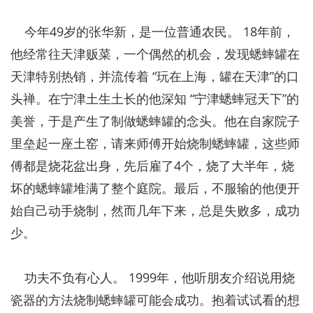
今年49岁的张华新，是一位普通农民。 18年前，
他经常往天津贩菜，一个偶然的机会，发现蟋蟀罐在
天津特别热销，并流传着 “玩在上海，罐在天津”的口
头禅。在宁津土生土长的他深知 “宁津蟋蟀冠天下”的
美誉，于是产生了制做蟋蟀罐的念头。他在自家院子
里垒起一座土窑，请来师傅开始烧制蟋蟀罐，这些师
傅都是烧花盆出身，先后雇了4个，烧了大半年，烧
坏的蟋蟀罐堆满了整个庭院。最后，不服输的他便开
始自己动手烧制，然而几年下来，总是失败多，成功
少。
功夫不负有心人。 1999年，他听朋友介绍说用烧
瓷器的方法烧制蟋蟀罐可能会成功。抱着试试看的想