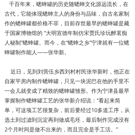
千百年来，蟋蟀罐的历史随蟋蟀文化源远流长，在
古代，它能体现蟋蟀主人的身份与品味，自古名家制
作的蟋蟀罐都价格不菲，目前存世最早的蟋蟀罐是藏
于国家博物馆的 “大明宣德年制仿宋贾氏珍玩醉茗痴
人秘制”蟋蟀罐。而今，在“蟋蟀之乡”宁津就有一位蟋
蟀罐制作能人——张华新。
近日，见到刘营伍乡西刘村村民张华新时，他正在
自家平房内制作蟋蟀罐，只见一块泥巴在他的手里不
一会儿就变成了精致的蟋蟀罐雏形。作为宁津县最早
掌握制作蟋蟀罐工艺的张华新介绍说：“看起来简
单，可这项工艺很复杂，前后要经过10多道工序，从
选土到过滤到沉淀再到做成毛坯，最后制作完成没有
2个月时间是做不出来的，而且完全是手工活。”