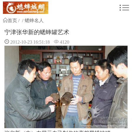
首页
蟋蟀名人
宁津张华新的蟋蟀罐艺术
2012-10-23 16:51:18
4120