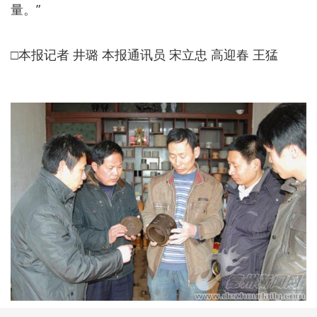
量。”
□本报记者 井璐 本报通讯员 宋立忠 高迎春 王猛