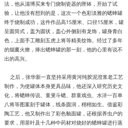
法，他从淄博买来专门烧制瓷器的匣钵，开始了试
验，让他没有想到的是，这次一个色彩淡雅的蟋蟀罐
终于烧制成功，这件作品高15厘米、口径15厘米，罐
呈圆筒式，盖为圆状，盖心外侧刻有龙饰，罐身青白
色，上面手工雕刻五虎上将等精美纹饰。经过了多年
的烟薰火燎，捧出蟋蟀罐的那一刻，他的心里有说不
出的高兴。
之后，张华新一直坚持采用黄河纯胶泥澄浆老工艺
制作，为使罐体本身更具品味，他还深入研究历史文
化，将蟋蟀传说、童叟斗蟋、群童戏虫、水浒一百单
八将等图案刻于罐体，线条圆润，栩栩如生。借鉴彩
陶工艺，他又制作出了彩色釉面罐，还根据养虫户的
要求，用茶叶及十几种中药材对烧好的蟋蟀罐进行蒸