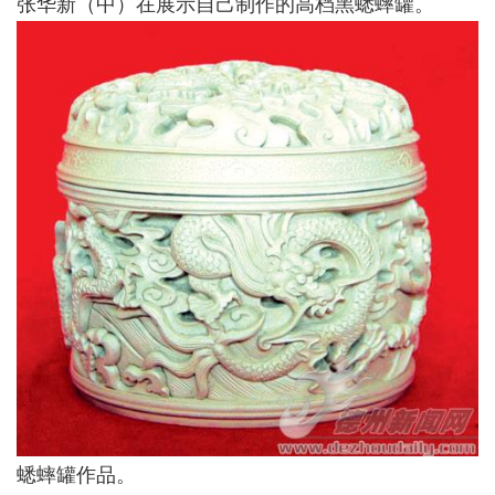
张华新（中）在展示自己制作的高档黑蟋蟀罐。
蟋蟀罐作品。