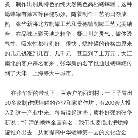
煮，制作出别具特色的纯天然黑色高档蟋蟀罐，这种
蟋蟀罐有除菌等保健功效。随着制作工艺的日渐成
熟，张华新将北方制罐工艺和景德镇制罐工艺完美结
合，在品味上聚天地之精华，凝山川之灵气，罐体透
气性、吸水性都特别好。很快，蟋蟀罐的价格由原来
的几元钱涨到几百、几千元，甚至到了上万元，大江
南北的客户慕名而来，张华新的名字也通过蟋蟀罐传
到了天津、上海等大中城市。
在张华新的带动下，百余户的西刘村，一下子冒出
30多家制作蟋蟀罐的企业和家庭作坊，有200余人投
入到这一产业中来。每当说起这些，质朴好强的张华
新说：“宁津的蟋蟀全国有名，我们也要借此把蟋蟀
罐推介出去，从而提高中华蟋蟀第一县的文化含金